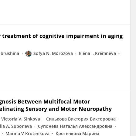
r treatment of cognitive impairment in aging
obrushina
Sofya N. Morozova
Elena I. Kremneva
agnosis Between Multifocal Motor
elinating Sensory and Motor Neuropathy
Victoria V. Sinkova
Синькова Виктория Викторовна
lia A. Suponeva
Супонева Наталья Александровна
Marina V Krotenkova
Кротенкова Марина