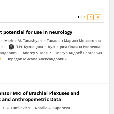
1
2
 potential for use in neurology
Marine M. Tanashyan
Танашян Маринэ Мовсесовна
на
П.И. Кузнецова
Кузнецова Полина Игоревна
сандрович
Andrey S. Mazur
Мазур Андрей Сергеевич
e
Пирадов Михаил Александрович
ensor MRI of Brachial Plexuses and
c and Anthropometric Data
T. А. Tumilovich
Natalia A. Suponeva