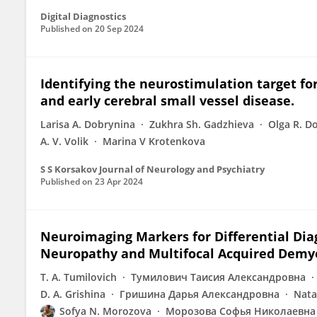
Digital Diagnostics
Published on
20 Sep 2024
Identifying the neurostimulation target fo
and early cerebral small vessel disease.
Larisa A. Dobrynina
Zukhra Sh. Gadzhieva
Olga R. D
A. V. Volik
Marina V Krotenkova
S S Korsakov Journal of Neurology and Psychiatry
Published on
23 Apr 2024
Neuroimaging Markers for Differential Di
Neuropathy and Multifocal Acquired Demy
T. А. Tumilovich
Тумилович Таисия Александровна
D. A. Grishina
Гришина Дарья Александровна
Nata
Sofya N. Morozova
Морозова Софья Николаевна