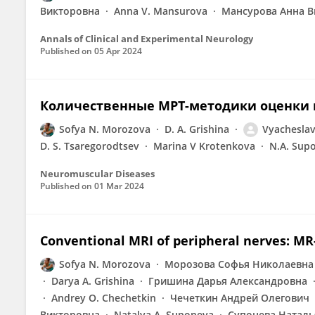
Викторовна
Anna V. Mansurova
Мансурова Анна В
Annals of Clinical and Experimental Neurology
Published on
05 Apr 2024
Количественные МРТ-методики оценки 
Sofya N. Morozova
D. A. Grishina
Vyacheslav
D. S. Tsaregorodtsev
Marina V Krotenkova
N.A. Sup
Neuromuscular Diseases
Published on
01 Mar 2024
Conventional MRI of peripheral nerves: M
Sofya N. Morozova
Морозова Софья Николаевна
Darya A. Grishina
Гришина Дарья Александровна
Andrey O. Chechetkin
Чечеткин Андрей Олегович
Викторовна
Natalya A. Suponeva
Супонева Наталь