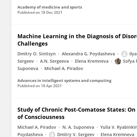
Academy of medicine and sports
Published on
18 Dec 2021
Machine Learning in the Diagnosis of Disor
Challenges
Dmitry O. Sinitsyn
Alexandra G. Poydasheva
Ily
Sergeev
A.N. Sergeeva
Elena Kremneva
Sofya 
Suponeva
Michael A. Piradov
Advances in intelligent systems and computing
Published on
18 Apr 2021
Study of Chronic Post-Comatose States: O
of Consciousness
Michael A. Piradov
N. A. Suponeva
Yulia V. Ryabinki
Poydasheva
Dmitry V. Sergeev
Elena Kremneva