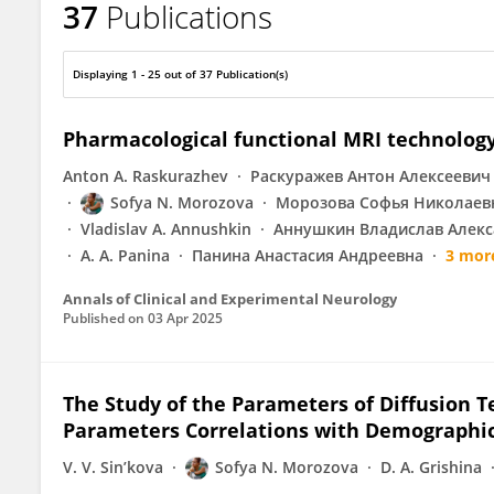
37
Publications
Sofya Morozova (Kulikova)
Displaying 1 - 25 out of 37 Publication(s)
Pharmacological functional MRI technology:
Anton A. Raskurazhev
Раскуражев Антон Алексеевич
Sofya N. Morozova
Морозова Софья Николаев
Vladislav A. Annushkin
Аннушкин Владислав Алек
A. A. Panina
Панина Анастасия Андреевна
3 mor
Annals of Clinical and Experimental Neurology
Published on
03 Apr 2025
The Study of the Parameters of Diffusion T
Parameters Correlations with Demographi
V. V. Sin’kova
Sofya N. Morozova
D. A. Grishina