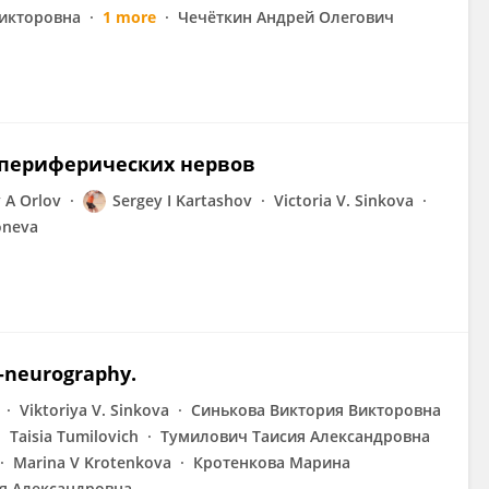
икторовна
1 more
Чечёткин Андрей Олегович
периферических нервов
 A Orlov
Sergey I Kartashov
Victoria V. Sinkova
oneva
R-neurography.
Viktoriya V. Sinkova
Синькова Виктория Викторовна
Taisia Tumilovich
Тумилович Таисия Александровна
Marina V Krotenkova
Кротенкова Марина
я Александровна