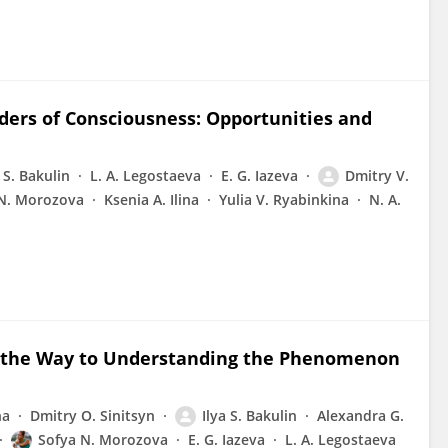
ders of Consciousness: Opportunities and
a S. Bakulin
L. A. Legostaeva
E. G. Iazeva
Dmitry V.
N. Morozova
Ksenia A. Ilina
Yulia V. Ryabinkina
N. A.
n the Way to Understanding the Phenomenon
na
Dmitry O. Sinitsyn
Ilya S. Bakulin
Alexandra G.
Sofya N. Morozova
E. G. Iazeva
L. A. Legostaeva