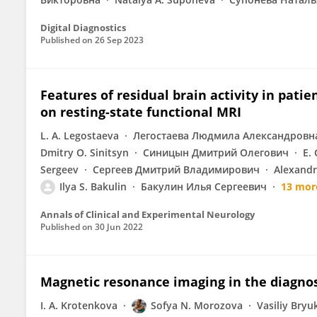
Digital Diagnostics
Published on
26 Sep 2023
Features of residual brain activity in pati
on resting-state functional MRI
L. A. Legostaeva
Легостаева Людмила Александровн
Dmitry O. Sinitsyn
Синицын Дмитрий Олегович
E. 
Sergeev
Сергеев Дмитрий Владимирович
Alexandr
Ilya S. Bakulin
Бакулин Илья Сергеевич
13 mor
Annals of Clinical and Experimental Neurology
Published on
30 Jun 2022
Magnetic resonance imaging in the diagnosi
I. A. Krotenkova
Sofya N. Morozova
Vasiliy Bry