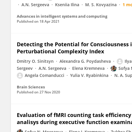
A.N. Sergeeva
Kseniia Ilina
M. S. Kovyazina
1 m
Advances in intelligent systems and computing
Published on
18 Apr 2021
Detecting the Potential for Consciousness 
Perturbational Complexity Index
Dmitry O. Sinitsyn
Alexandra G. Poydasheva
Ily
Sergeev
A.N. Sergeeva
Elena Kremneva
Sofya 
Angela Comanducci
Yulia V. Ryabinkina
N. A. Su
Brain Sciences
Published on
27 Nov 2020
Evaluation of fMRI counting task efficiency
analisys during executive function examin
Sofya N. Morozova
Elena I. Kremneva
Zukhra Sh