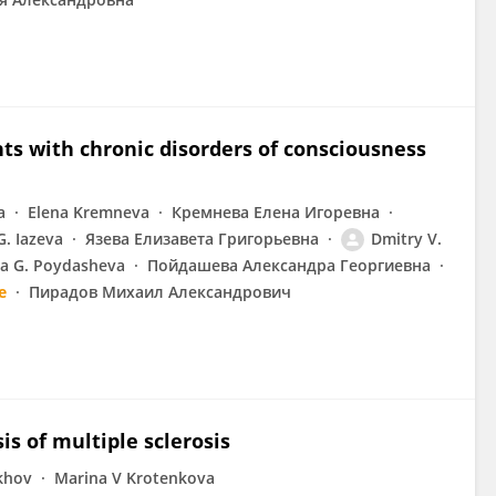
ents with chronic disorders of consciousness
а
Elena Kremneva
Кремнева Елена Игоревна
G. Iazeva
Язева Елизавета Григорьевна
Dmitry V.
a G. Poydasheva
Пойдашева Александра Георгиевна
e
Пирадов Михаил Александрович
s of multiple sclerosis
ukhov
Marina V Krotenkova