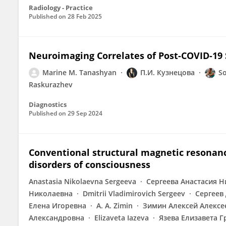
Radiology - Practice
Published on
28 Feb 2025
Neuroimaging Correlates of Post-COVID-19
Marine M. Tanashyan
П.И. Кузнецова
S
Raskurazhev
Diagnostics
Published on
29 Sep 2024
Conventional structural magnetic resonanc
disorders of consciousness
Anastasia Nikolaevna Sergeeva
Сергеева Анастасия 
Николаевна
Dmitrii Vladimirovich Sergeev
Сергеев
Елена Игоревна
A. A. Zimin
Зимин Алексей Алексе
Александровна
Elizaveta Iazeva
Язева Елизавета Г