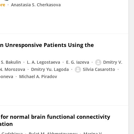
ore
Anastasia S. Cherkasova
in Unresponsive Patients Using the
a S. Bakulin
L. A. Legostaeva
E. G. Iazeva
Dmitry V.
N. Morozova
Dmitry Yu. Lagoda
Silvia Casarotto
poneva
Michael A. Piradov
 for normal brain functional connectivity
ation
. Gadzhieva
Bulat M. Akhmetzyanov
Marina V