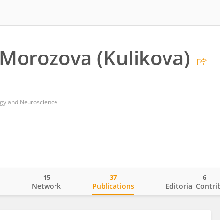
 Morozova (Kulikova)
ogy and Neuroscience
15
37
6
o
Network
Publications
Editorial Contri