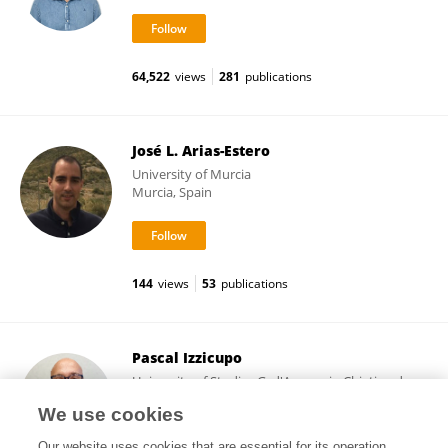
64,522
views
281
publications
José L. Arias-Estero
University of Murcia
Murcia, Spain
144
views
53
publications
Pascal Izzicupo
University of Studies G. d'Annunzio Chieti and
Pescara
We use cookies
Chieti, Italy
Our website uses cookies that are essential for its operation