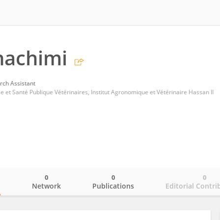
lhachimi
rch Assistant
 et Santé Publique Vétérinaires, Institut Agronomique et Vétérinaire Hassan II
0
0
0
o
Network
Publications
Editorial Contri