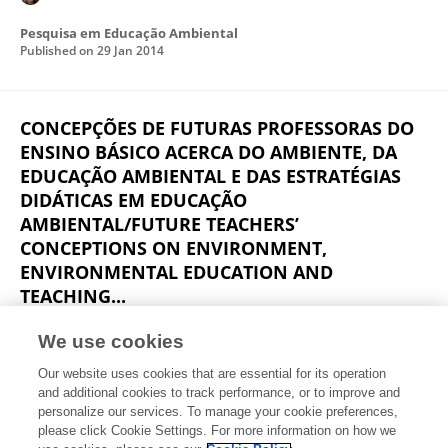
Pesquisa em Educação Ambiental
Published on
29 Jan 2014
CONCEPÇÕES DE FUTURAS PROFESSORAS DO
ENSINO BÁSICO ACERCA DO AMBIENTE, DA
EDUCAÇÃO AMBIENTAL E DAS ESTRATÉGIAS
DIDÁTICAS EM EDUCAÇÃO
AMBIENTAL/FUTURE TEACHERS’
CONCEPTIONS ON ENVIRONMENT,
ENVIRONMENTAL EDUCATION AND
TEACHING...
Marisa Correia
We use cookies
Ensaio Pesquisa em Educação em Ciências
Our website uses cookies that are essential for its operation
Published on
23 Jan 2014
and additional cookies to track performance, or to improve and
personalize our services. To manage your cookie preferences,
please click Cookie Settings. For more information on how we
Displaying 1 - 25 out of 28 Publication(s)