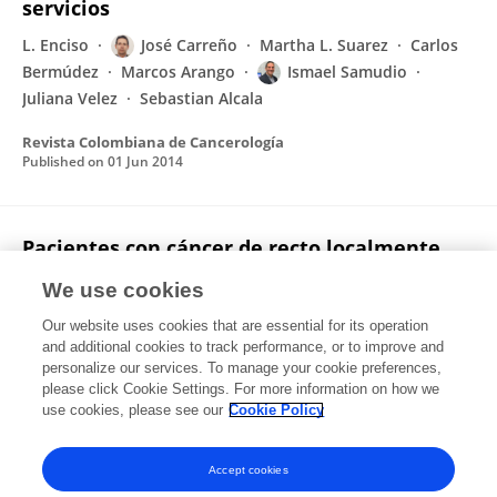
servicios
L. Enciso
José Carreño
Martha L. Suarez
Carlos
Bermúdez
Marcos Arango
Ismael Samudio
Juliana Velez
Sebastian Alcala
Revista Colombiana de Cancerología
Published on
01 Jun 2014
Pacientes con cáncer de recto localmente
avanzado en tratamiento neoadyuvante con
We use cookies
quimiorradioterapia en el Instituto Nacional
de Cancerología durante 2010
Our website uses cookies that are essential for its operation
and additional cookies to track performance, or to improve and
Giovanna Rivas
Fabio Olivella
José Carreño
personalize our services. To manage your cookie preferences,
Viviana Rodríguez
please click Cookie Settings. For more information on how we
use cookies, please see our
Cookie Policy
Revista Colombiana de Cancerología
Published on
01 Mar 2013
Accept cookies