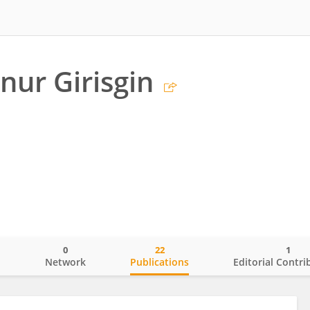
ur Girisgin
0
22
1
o
Network
Publications
Editorial Contri