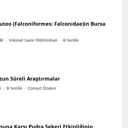
buteo (Falconiformes: Falconidae)in Bursa
İK
Hikmet Sami Yildirimhan
B Senlik
zun Süreli Araştırmalar
N
B Senlik
Cüneyt Özakın
nuna Karşı Pudra Şekeri Etkinliğinin