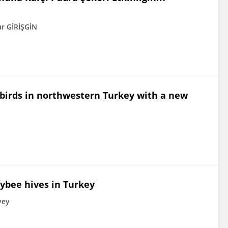
r GİRİŞGİN
d birds in northwestern Turkey with a new
eybee hives in Turkey
vey