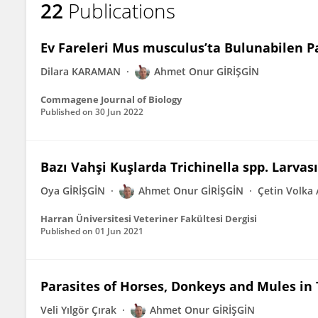
22
Publications
Ahmet Onur Girisgin
Ev Fareleri Mus musculus’ta Bulunabilen Pa
Dilara KARAMAN
Ahmet Onur GİRİŞGİN
Commagene Journal of Biology
Published on
30 Jun 2022
Bazı Vahşi Kuşlarda Trichinella spp. Larvas
Oya GİRİŞGİN
Ahmet Onur GİRİŞGİN
Çetin Volka
Harran Üniversitesi Veteriner Fakültesi Dergisi
Published on
01 Jun 2021
Parasites of Horses, Donkeys and Mules in
Veli Yılgör Çırak
Ahmet Onur GİRİŞGİN