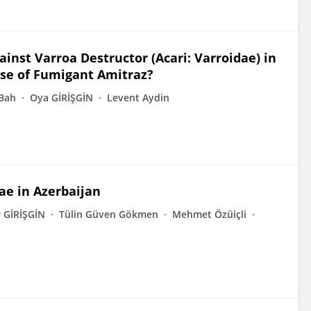
inst Varroa Destructor (Acari: Varroidae) in
use of Fumigant Amitraz?
 Bah
Oya GİRİŞGİN
Levent Aydin
ae in Azerbaijan
 GİRİŞGİN
Tülin Güven Gökmen
Mehmet Özüiçli