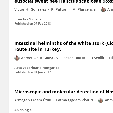
eusocial sweat bee Halictus scabiosae (Ros
Victor H. Gonzalez
R. Patton
M. Plascencia
Ah
Insectes Sociaux
Published on
07 Feb 2018
Intestinal helminths of the white stork (Ci
route site in Turkey.
Ahmet Onur GİRİŞGİN
Sezen BİRLİK
B Senlik
Hi
Acta Veterinaria Hungarica
Published on
01 Jun 2017
Microscopic and molecular detection of No
Armağan Erdem Ütük
Fatma Çiğdem PİŞKİN
Ahme
Apidologie