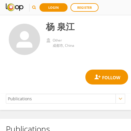
LOGIN
REGISTER
杨 泉江
Other
成都市, China
Publications