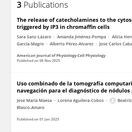
3
Publications
Carmona-Hidalgo Beatriz
The release of catecholamines to the cytoso
triggered by IP3 in chromaffin cells
Sara Sanz-Lázaro
Amanda Jiménez‐Pompa
Alicia He
García-Magro
Alberto Pérez-Alvarez
Jose Carlos Cab
American Journal of Physiology-Cell Physiology
Published on
06 Nov 2025
Uso combinado de la tomografía computariz
navegación para el diagnóstico de nódulo
Jose María Maesa
Lorena Aguilera-Cobos
Beatri
Blasco‐Amaro
Published on
01 Jan 2025