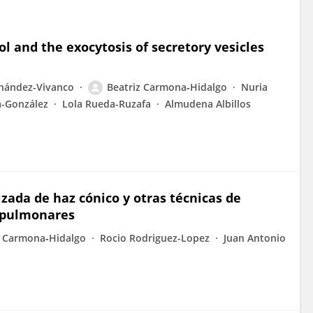
l and the exocytosis of secretory vesicles
rnández-Vivanco
Beatriz Carmona‐Hidalgo
Nuria
a-González
Lola Rueda-Ruzafa
Almudena Albillos
ada de haz cónico y otras técnicas de
s pulmonares
z Carmona‐Hidalgo
Rocio Rodriguez-Lopez
Juan Antonio