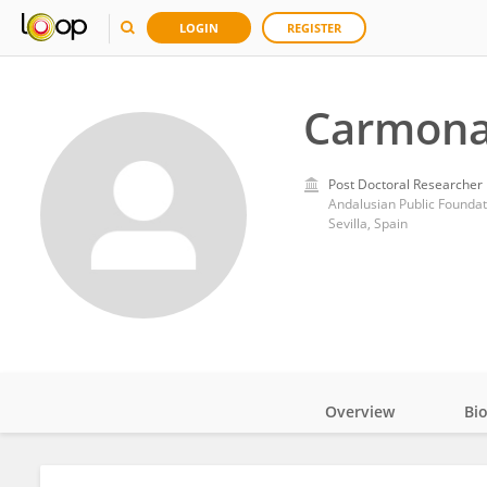
LOGIN
REGISTER
Carmona-
Post Doctoral Researcher
Andalusian Public Foundat
Sevilla, Spain
Overview
Bi
Impact