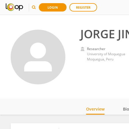
LOGIN
REGISTER
JORGE J
Researcher
University of Moquegua
Moquegua, Peru
Overview
Bi
Impact