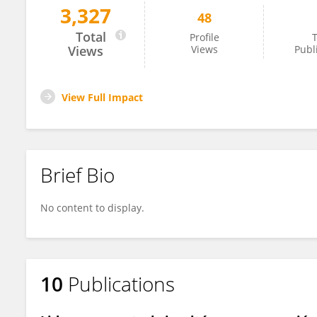
3,327
48
JORGE JINCHUÑA HUALLPA
Total
Profile
T
Views
Views
Publ
View Full Impact
Brief Bio
No content to display.
10
Publications