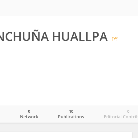
INCHUÑA HUALLPA
0
10
0
o
Network
Publications
Editorial Contri