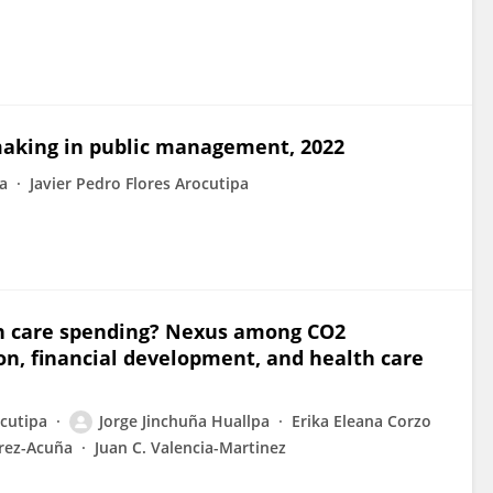
making in public management, 2022
a
Javier Pedro Flores Arocutipa
th care spending? Nexus among CO2
n, financial development, and health care
ocutipa
Jorge Jinchuña Huallpa
Erika Eleana Corzo
rrez-Acuña
Juan C. Valencia-Martinez