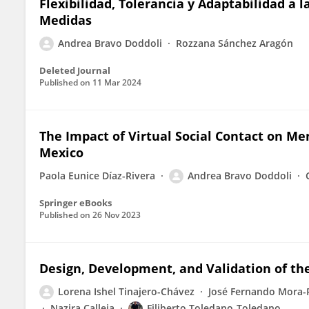
Flexibilidad, Tolerancia y Adaptabilidad a l
Medidas
Andrea Bravo Doddoli
Rozzana Sánchez Aragón
Deleted Journal
Published on
11 Mar 2024
The Impact of Virtual Social Contact on M
Mexico
Paola Eunice Díaz-Rivera
Andrea Bravo Doddoli
Springer eBooks
Published on
26 Nov 2023
Design, Development, and Validation of the
Lorena Ishel Tinajero-Chávez
José Fernando Mora
Nazira Calleja
Filiberto Toledano-Toledano