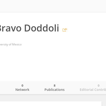
ravo Doddoli
ersity of Mexico
0
8
0
o
Network
Publications
Editorial Contri