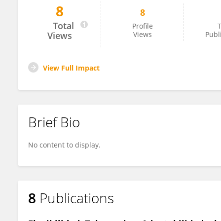
8
8
Andrea Bravo Doddoli
Total
Profile
T
Views
Views
Publ
View Full Impact
Brief Bio
No content to display.
8
Publications