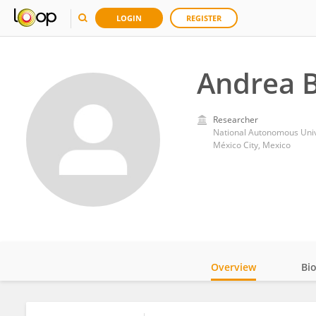
LOGIN
REGISTER
Andrea B
Researcher
National Autonomous Univ
México City, Mexico
Overview
Bi
Impact