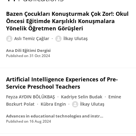
Ilkay Yuzlu Ulutas
Bazen Çocukları Konuşturmak Çok Zor!: Okul
Öncesi Eğitimde Karşılıklı Konuşmalara
Yönelik Öğretmen Görüşleri
Aslı Temiz Çağlar
İlkay Ulutaş
Ana Dili Eğitimi Dergisi
Published on
31 Oct 2024
Artificial Intelligence Experiences of Pre-
Service Preschool Teachers
Feyza AYDIN BÖLÜKBAŞ
Kadriye Selin Budak
Emine
Bozkurt Polat
Kübra Engin
İlkay Ulutaş
Advances in educational technologies and instructional design book series
Published on
16 Aug 2024