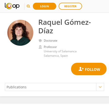
LOGIN
REGISTER
Raquel Gómez-
Díaz
Doctorate
Professor
University of Salamanca
Salamanca, Spain