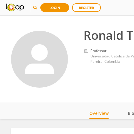
LOGIN
REGISTER
Ronald T
Professor
Universidad Católica de P
Pereira, Colombia
Overview
Bi
Impact