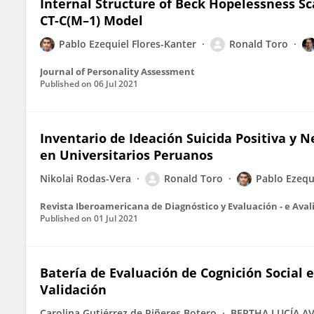
Internal Structure of Beck Hopelessness Sc
CT-C(M–1) Model
Pablo Ezequiel Flores-Kanter
Ronald Toro
Journal of Personality Assessment
Published on
06 Jul 2021
Inventario de Ideación Suicida Positiva y 
en Universitarios Peruanos
Nikolai Rodas-Vera
Ronald Toro
Pablo Ezequ
Revista Iberoamericana de Diagnóstico y Evaluación - e Aval
Published on
01 Jul 2021
Batería de Evaluación de Cognición Social 
Validación
Carolina Gutiérrez de Piñeres Botero
BERTHA LUCÍA A