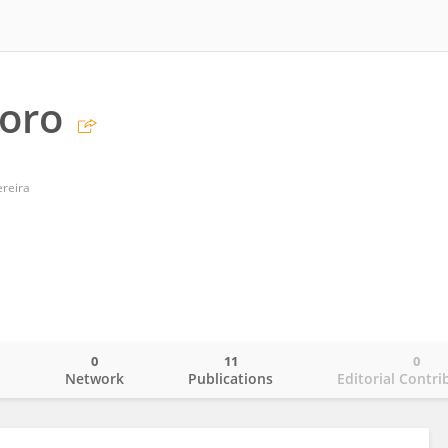
oro
ereira
0
11
0
o
Network
Publications
Editorial Contri