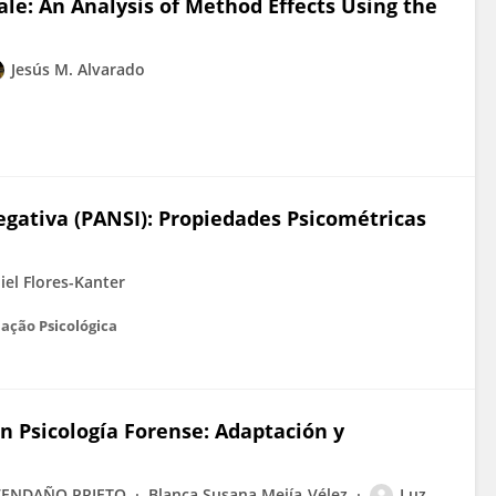
ale: An Analysis of Method Effects Using the
Jesús M. Alvarado
Negativa (PANSI): Propiedades Psicométricas
iel Flores-Kanter
iação Psicológica
en Psicología Forense: Adaptación y
VENDAÑO PRIETO
Blanca Susana Mejía-Vélez
Luz