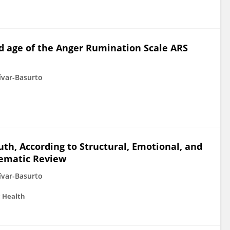
nd age of the Anger Rumination Scale ARS
dívar-Basurto
uth, According to Structural, Emotional, and
tematic Review
dívar-Basurto
c Health