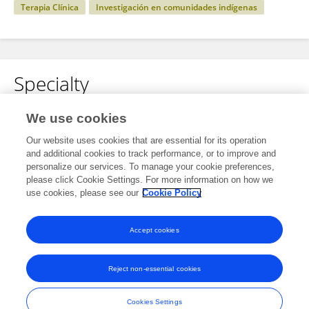
Terapia Clínica
Investigación en comunidades indígenas
Specialty
No content to display.
We use cookies
Our website uses cookies that are essential for its operation
and additional cookies to track performance, or to improve and
personalize our services. To manage your cookie preferences,
Other Online Pages
please click Cookie Settings. For more information on how we
use cookies, please see our
Cookie Policy
0009-0005-5053-3600
Accept cookies
Reject non-essential cookies
Frontiers In and Loop are registered trade marks of Frontiers Media SA.
© Copyright 2007-2026 Frontiers Media SA. All rights reserved -
Terms
Cookies Settings