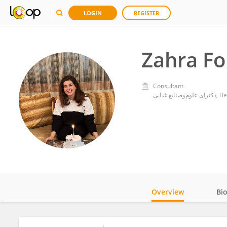
LOGIN
REGISTER
Zahra Fo
Consultant
‌وصنایع غذایی
Overview
Bi
Impact