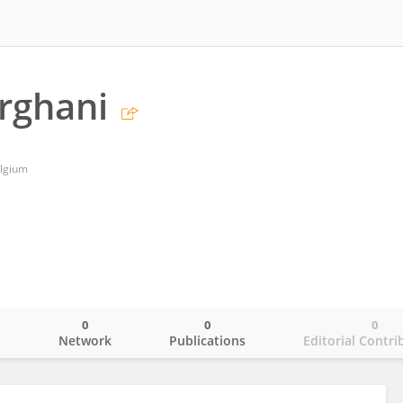
rghani
دکترای علوم, Belgium
0
0
0
o
Network
Publications
Editorial Contri