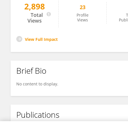
2,898
23
Metin Yıldız
Total
Profile
T
Views
Views
Publ
View Full Impact
Brief Bio
No content to display.
Publications
No content to display.