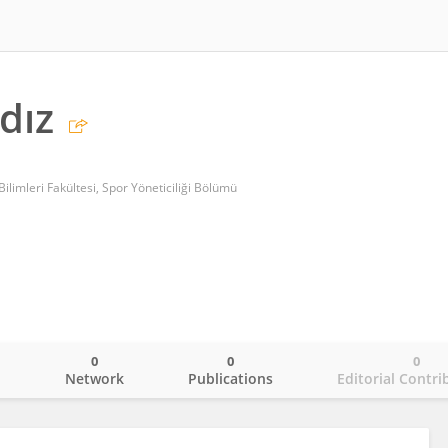
dız
ilimleri Fakültesi, Spor Yöneticiliği Bölümü
0
0
0
o
Network
Publications
Editorial Contri