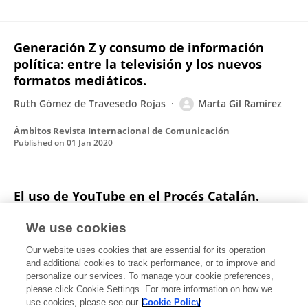
Generación Z y consumo de información
política: entre la televisión y los nuevos
formatos mediáticos.
Ruth Gómez de Travesedo Rojas
Marta Gil Ramírez
Ámbitos Revista Internacional de Comunicación
Published on
01 Jan 2020
El uso de YouTube en el Procés Catalán.
Comunicación Política a través de los Social
Media: ¿Prosumidores Mediatizados?
We use cookies
Our website uses cookies that are essential for its operation
Marta Gil Ramírez
and additional cookies to track performance, or to improve and
personalize our services. To manage your cookie preferences,
Estudios sobre el Mensaje Periodístico
please click Cookie Settings. For more information on how we
Published on
20 Mar 2019
use cookies, please see our
Cookie Policy