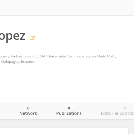
opez
gicas y Ambientales COCIBA, Universidad San Francisco de Quito USFQ
 Galápagos, Ecuador
0
0
0
o
Network
Publications
Editorial Contri