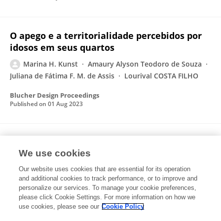
O apego e a territorialidade percebidos por
idosos em seus quartos
Marina H. Kunst
Amaury Alyson Teodoro de Souza
Juliana de Fátima F. M. de Assis
Lourival COSTA FILHO
Blucher Design Proceedings
Published on
01 Aug 2023
AGRADABILIDADE PERCEBIDA POR IDOSOS EM
FACHADAS DE CASAS
We use cookies
Our website uses cookies that are essential for its operation
Marina H. Kunst
Lourival Costa Filho
and additional cookies to track performance, or to improve and
personalize our services. To manage your cookie preferences,
Revista Projetar - Projeto e Percepção do Ambiente
please click Cookie Settings. For more information on how we
Published on
24 May 2023
use cookies, please see our
Cookie Policy