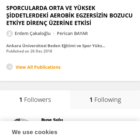
SPORCULARDA ORTA VE YÜKSEK
ŞİDDETLERDEKİ AEROBİK EGZERSİZİN BOZUCU
ETKİYE DİRENÇ ÜZERİNE ETKİSİ
Erdem Çakaloğlu
Perican BAYAR
Ankara Üniversitesi Beden Eğitimi ve Spor Yüksekokulu SPORMETRE Beden Eğitimi ve Spor Bilimleri Dergisi
Published on
26 Dec 2018
View All Publications
1
Followers
1
Following
Buse Sulu
Istanbul Esenyurt University
We use cookies
Istanbul, Türkiye