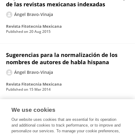
de las revistas mexicanas indexadas
Ángel Bravo-Vinaja
Revista Fitotecnia Mexicana
Published on
20 Aug 2015
Sugerencias para la normalización de los
nombres de autores de habla hispana
Ángel Bravo-Vinaja
Revista Fitotecnia Mexicana
Published on
15 Mar 2014
We use cookies
Análisis bibliométrico de la producción
científica de méxico en ciencias agrícolas
Our website uses cookies that are essential for its operation
and additional cookies to track performance, or to improve and
durante el periodo 1983-2002
personalize our services. To manage your cookie preferences,