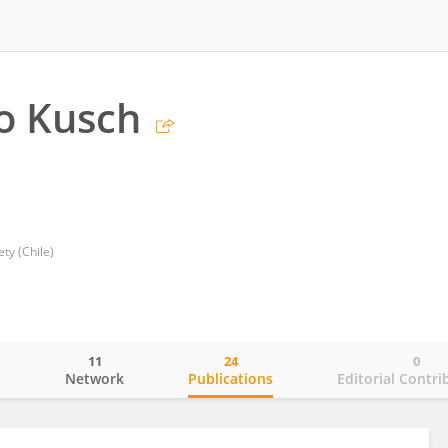
o Kusch
ty (Chile)
11
24
0
o
Network
Publications
Editorial Contri