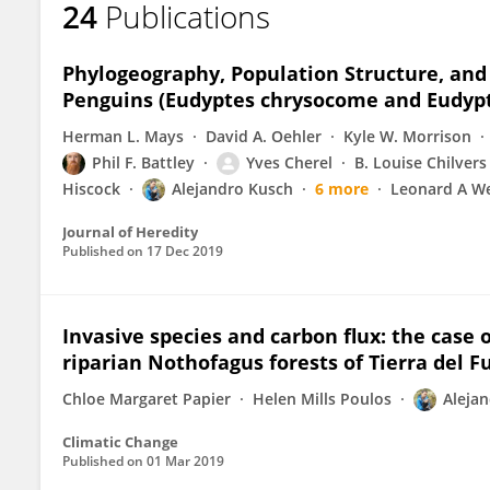
24
Publications
Alejandro Kusch
Phylogeography, Population Structure, and
Penguins (Eudyptes chrysocome and Eudypt
Herman L. Mays
David A. Oehler
Kyle W. Morrison
Phil F. Battley
Yves Cherel
B. Louise Chilvers
Hiscock
Alejandro Kusch
6 more
Leonard A W
Journal of Heredity
Published on
17 Dec 2019
Invasive species and carbon flux: the case 
riparian Nothofagus forests of Tierra del F
Chloe Margaret Papier
Helen Mills Poulos
Aleja
Climatic Change
Published on
01 Mar 2019