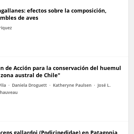
allanes: efectos sobre la composición,
ambles de aves
ríquez
lan de Acción para la conservación del huemul
 zona austral de Chile"
Vila
Daniela Droguett
Katheryne Paulsen
José L.
Chauveau
ceps gallardoi (Podicipedidae) en Patagonia