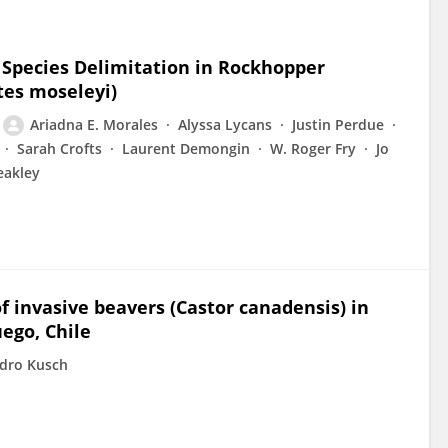
 Species Delimitation in Rockhopper
es moseleyi)
Ariadna E. Morales
Alyssa Lycans
Justin Perdue
Sarah Crofts
Laurent Demongin
W. Roger Fry
Jo
eakley
of invasive beavers (Castor canadensis) in
uego, Chile
ndro Kusch