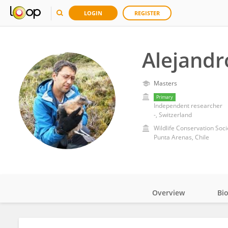
LOGIN
REGISTER
Alejandr
Masters
Primary
Independent researcher
-, Switzerland
Wildlife Conservation Socie
Punta Arenas, Chile
Overview
Bi
Impact