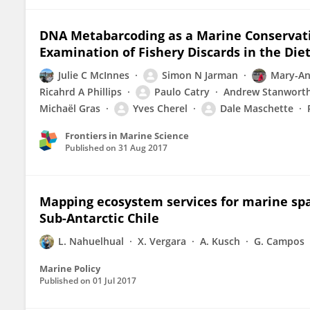
DNA Metabarcoding as a Marine Conservat
Examination of Fishery Discards in the Die
Julie C McInnes
Simon N Jarman
Mary-An
Ricahrd A Phillips
Paulo Catry
Andrew Stanwort
Michaël Gras
Yves Cherel
Dale Maschette
Frontiers in Marine Science
Published on
31 Aug 2017
Mapping ecosystem services for marine spat
Sub-Antarctic Chile
L. Nahuelhual
X. Vergara
A. Kusch
G. Campos
Marine Policy
Published on
01 Jul 2017