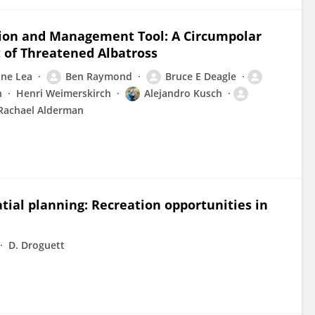
ion and Management Tool: A Circumpolar
t of Threatened Albatross
ne Lea
Ben Raymond
Bruce E Deagle
h
Henri Weimerskirch
Alejandro Kusch
Rachael Alderman
ial planning: Recreation opportunities in
D. Droguett