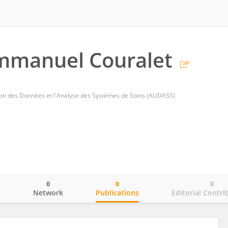
mmanuel Couralet
ation des Données et l'Analyse des Systèmes de Soins (AUDASS)
0
0
0
o
Network
Publications
Editorial Contri