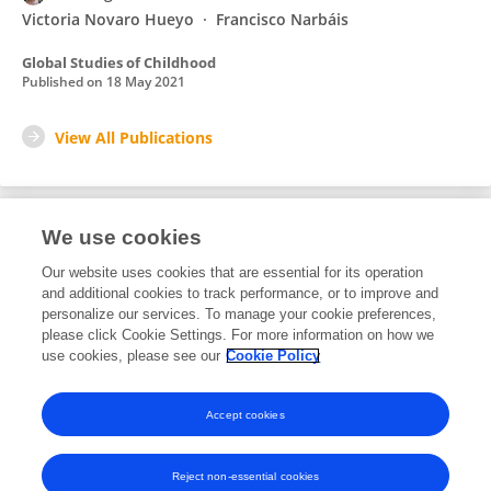
Victoria Novaro Hueyo
Francisco Narbáis
Global Studies of Childhood
Published on
18 May 2021
View All Publications
We use cookies
2
Editorial Contributions
Our website uses cookies that are essential for its operation
and additional cookies to track performance, or to improve and
personalize our services. To manage your cookie preferences,
2
Reviewed Publications
please click Cookie Settings. For more information on how we
use cookies, please see our
Cookie Policy
View Editorial Contributions
Accept cookies
Reject non-essential cookies