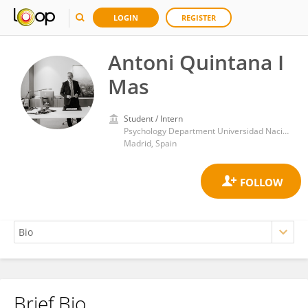
LOGIN
REGISTER
Antoni Quintana I
Mas
Student / Intern
Psychology Department Universidad Nacional de Educación a Distancia
Madrid, Spain
Brief Bio